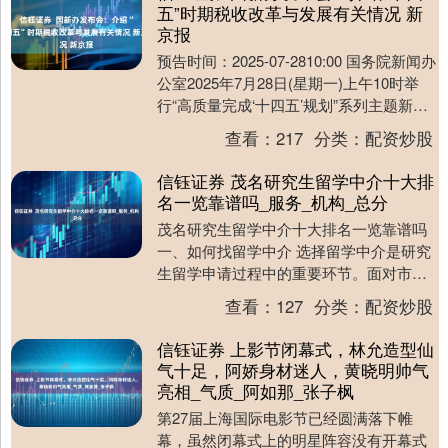
五”时期税收改革与发展有关情况 新
京报
预告时间：2025-07-2810:00 国务院新闻办
公室2025年7月28日(星期一)上午10时举
行“高质量完成‘十四五’规划”系列主题新闻
发布会，请国家税务....
查看：
217
分类：
配资炒股
信钰证券 茂名研究生留学中介十大排
名一览靠谱吗_服务_机构_总分
茂名研究生留学中介十大排名一览靠谱吗
一、如何找留学中介 选择留学中介是研究
生留学申请过程中的重要环节。面对市场
上众多的留学中介机构，学生和家长往往
查看：
127
分类：
配资炒股
感到无从下手....
信钰证券 上影节闭幕式，林允造型仙
气十足，阿娇身材迷人，黄晓明帅气
亮相_气质_阿如那_张子枫
第27届上海国际电影节已经圆满落下帷
幕，虽然闭幕式上的明星阵容没有开幕式