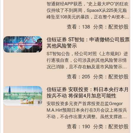
智通财经APP获悉，“史上最大IPO”的狂欢
仅持续了不到两周，SpaceX从225美元巅
峰坠至108美元的暴跌，正在整个AI资本市
场引发一场深刻的信心海啸。据多....
查看：
138
分类：
配资炒股
信钰证券 ST智知：申请撤销公司股票
其他风险警示
ST智知公告，经公司对照《上市规则》进
行逐项自查，公司涉及的其他风险警示情
况已消除，且不存在触及退市风险警示及
其他风险警示的情形，符合申请撤销公司
查看：
205
分类：
配资炒股
股票其他风险警....
信钰证券 安联投资：料日本央行本月
按兵不动 将保留4月加息可能性
安联投资多元资产首席投资总监Gregor
M.A.Hirt预期日本央行在3月会议上将按兵
不动，不会作出重大调整。虽然支撑政策
正常化及进一步加息的基本理据依然稳
查看：
190
分类：
配资炒股
固....