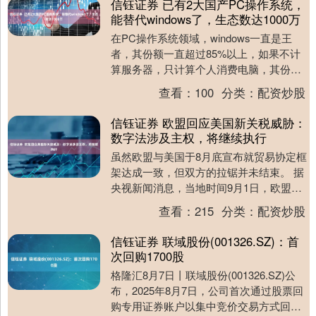
信钰证券 已有2大国产PC操作系统，
能替代windows了，生态数达1000万
在PC操作系统领域，windows一直是王
者，其份额一直超过85%以上，如果不计
算服务器，只计算个人消费电脑，其份额
更是超过95%。 而操作系统是电脑的灵
查看：
100
分类：
配资炒股
魂，是....
信钰证券 欧盟回应美国新关税威胁：
数字法涉及主权，将继续执行
虽然欧盟与美国于8月底宣布就贸易协定框
架达成一致，但双方的拉锯并未结束。 据
央视新闻消息，当地时间9月1日，欧盟委
员会负责技术主权等事务的执行副主席汉
查看：
215
分类：
配资炒股
娜·维尔库....
信钰证券 联域股份(001326.SZ)：首
次回购1700股
格隆汇8月7日丨联域股份(001326.SZ)公
布，2025年8月7日，公司首次通过股票回
购专用证券账户以集中竞价交易方式回购