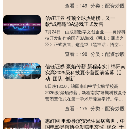
公司股份1,700股，占公司总股本....
查看：
149
分类：
配资炒股
信钰证券 登顶全球热销榜，又一
款“成都造”3A游戏正式发售
7月24日，由成都数字文创企业——灵泽科
技开发制作的国产3A游戏《明末：渊虚之
羽》正式发售。这是继《黑神话：悟空》
后，又一款被国内外玩家广泛期待和关注
查看：
198
分类：
配资炒股
的国产3A....
信钰证券 聚焰传薪 新程南实 | 绵阳南
实高2025级科技夏令营圆满落幕_活
动_团队_创新
8日晚18:50，绵阳南山中学实验学校高
2025级"聚焰传薪，新程南实"暑期科技夏令
营闭营仪式在第一学术厅隆重举行。学校
党政班子成员、2025级年级组教师、夏
查看：
175
分类：
配资炒股
令....
惠红网 电影导演贺米生因病离世，中
国电影导演协会发唁电哀悼_观众_于