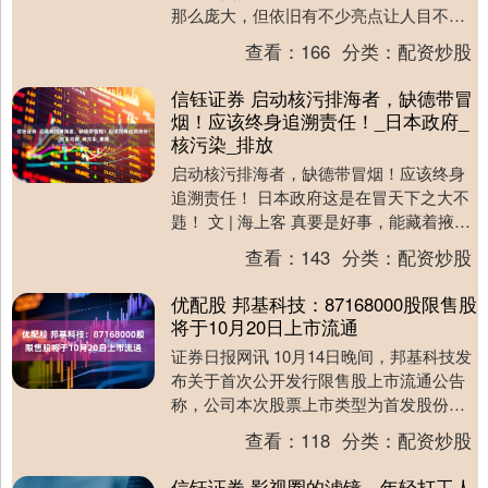
那么庞大，但依旧有不少亮点让人目不暇
接。接下来，就让我们一起回顾一下那些
查看：
166
分类：
配资炒股
在红毯上熠熠生辉....
信钰证券 启动核污排海者，缺德带冒
烟！应该终身追溯责任！_日本政府_
核污染_排放
启动核污排海者，缺德带冒烟！应该终身
追溯责任！ 日本政府这是在冒天下之大不
韪！ 文 | 海上客 真要是好事，能藏着掖着
并向美国“爸爸”请示着，直到“万事俱
查看：
143
分类：
配资炒股
备”，....
优配股 邦基科技：87168000股限售股
将于10月20日上市流通
证券日报网讯 10月14日晚间，邦基科技发
布关于首次公开发行限售股上市流通公告
称，公司本次股票上市类型为首发股份；
股票认购方式为网下，本次股票上市流通
查看：
118
分类：
配资炒股
总数为87....
信钰证券 影视圈的滤镜，年轻打工人