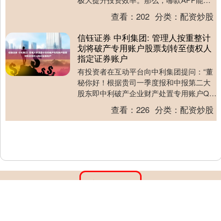
供从决策到执行的无缝体验？综合对比后
查看：
202
分类：
配资炒股
发现，新浪财....
信钰证券 中利集团: 管理人按重整计
划将破产专用账户股票划转至债权人
指定证券账户
有投资者在互动平台向中利集团提问：“董
秘你好！根据贵司一季度报和中报第二大
股东即中利破产企业财产处置专用账户Q1
持股为7.2%，Q2持股减少至6.1%，请告
查看：
226
分类：
配资炒股
知，....
沪深京指数
上证综指
3947.91
+7.87
+0.20%