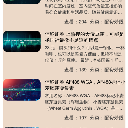
时间在室内度过，室内空气质量直接影响
着公众健康和生活品质。随着健康意识的
提升，室内环境治理行业应运而生，除甲
查看：
204
分类：
配资炒股
醛公司作为这一....
信钰证券 上热搜的天价豆芽，可能是
杨国福最微不足道的槽点
28 元，能买到什么？ 可以是一顿饭、一杯
咖啡，也可以是整箱方便面，但绝不能是
仅仅 1 斤的豆芽。 最近，# 杨国福 1 斤豆
芽 28 元贵过山姆 # 登上热搜....
查看：
139
分类：
配资炒股
信钰证券 AF488 WGA，AF488标记小
麦胚芽凝集素
常用名称：AF488 WGA，AF488标记小麦
胚芽凝集素（晖瑞生物） 小麦胚芽凝集素
（Wheat Germ Agglutinin，WGA）是一种
广泛应用于生物....
查看：
107
分类：
配资炒股