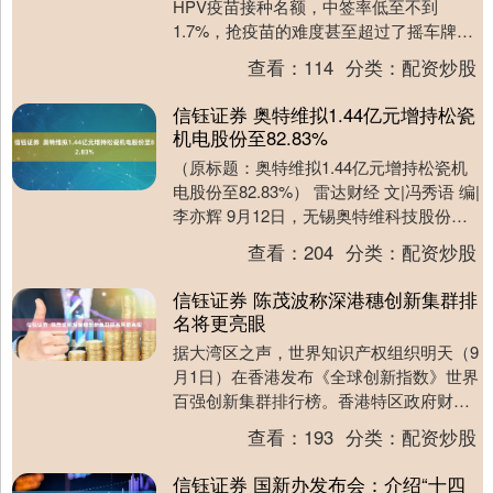
HPV疫苗接种名额，中签率低至不到
1.7%，抢疫苗的难度甚至超过了摇车牌。
那时，黄牛趁机哄抬价格，加价上千不
查看：
114
分类：
配资炒股
说，还得....
信钰证券 奥特维拟1.44亿元增持松瓷
机电股份至82.83%
（原标题：奥特维拟1.44亿元增持松瓷机
电股份至82.83%） 雷达财经 文|冯秀语 编|
李亦辉 9月12日，无锡奥特维科技股份有
限公司（证券代码：688516....
查看：
204
分类：
配资炒股
信钰证券 陈茂波称深港穗创新集群排
名将更亮眼
据大湾区之声，世界知识产权组织明天（9
月1日）在香港发布《全球创新指数》世界
百强创新集群排行榜。香港特区政府财政
司司长陈茂波今日表示，深圳-香港-广州集
查看：
193
分类：
配资炒股
群过去连....
信钰证券 国新办发布会：介绍“十四