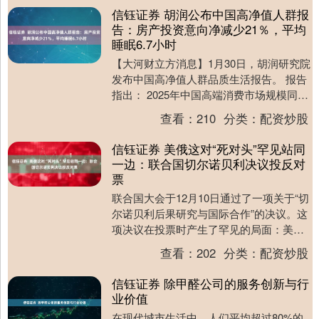
信钰证券 胡润公布中国高净值人群报
告：房产投资意向净减少21％，平均
睡眠6.7小时
【大河财立方消息】1月30日，胡润研究院
发布中国高净值人群品质生活报告。 报告
指出： 2025年中国高端消费市场规模同比
下降5%，至1.56万亿元人民币； 消费....
查看：
210
分类：
配资炒股
信钰证券 美俄这对“死对头”罕见站同
一边：联合国切尔诺贝利决议投反对
票
联合国大会于12月10日通过了一项关于“切
尔诺贝利后果研究与国际合作”的决议。这
项决议在投票时产生了罕见的局面：美国
与俄罗斯、中国、白俄罗斯、朝鲜、古
查看：
202
分类：
配资炒股
巴、尼日尔....
信钰证券 除甲醛公司的服务创新与行
业价值
在现代城市生活中，人们平均超过80%的