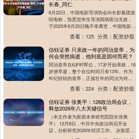
长春_同仁
6月22日，中国电影导演协会向长影集团发
唁电称，惊悉贺米生导演因病医治无效，
于2025年6月20日晚不幸离世，中国电影导
演协会全体同仁深感悲痛，谨向贺米生导
查看：
125
分类：
配资炒股
演表....
信钰证券 只亲政一年的同治皇帝，为
何会突然病逝，他到底是因何而死？
同治皇帝在6岁时即位，17岁开始亲政，18
岁便早逝，整个在位时间只有13年。作为
年纪轻轻的皇帝，正值壮年的同治为何会
突然死于病重？而且，关于他死因的说法
查看：
224
分类：
配资炒股
众说纷纭....
信钰证券 张奥平：128政治局会议，
释放2026年八大关键信号
（本文作者为新质未来研究院院长张奥
平） 12月8日，中共中央政治局召开会
议，分析研究2026年经济工作。 决策层如
何定调明年经济工作，推动经济运行持续