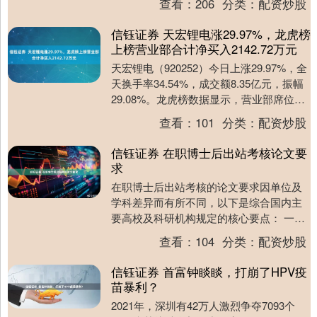
查看：
206
分类：
配资炒股
好转，此次....
信钰证券 天宏锂电涨29.97%，龙虎榜
上榜营业部合计净买入2142.72万元
天宏锂电（920252）今日上涨29.97%，全
天换手率34.54%，成交额8.35亿元，振幅
29.08%。龙虎榜数据显示，营业部席位合
计净买入2142.72万....
查看：
101
分类：
配资炒股
信钰证券 在职博士后出站考核论文要
求
在职博士后出站考核的论文要求因单位及
学科差异而有所不同，以下是综合国内主
要高校及科研机构规定的核心要点： 一、
基本论文要求 发表数量与质量 理工科：通
查看：
104
分类：
配资炒股
常需以第一....
信钰证券 首富钟睒睒，打崩了HPV疫
苗暴利？
2021年，深圳有42万人激烈争夺7093个