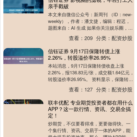
亲手戳破
本文来自微信公众号：新周刊 （ID：new-
weekly），作者：潘文捷，编辑：程迟，
题图来自：AI 生成 如果你关注娱乐圈，可
能会发现近期声量最大的新闻，不是....
查看：
209
分类：
配资炒股
信钰证券 9月17日保隆转债上涨
2.26%，转股溢价率26.95%
本站消息，9月17日保隆转债收盘上涨
2.26%，报136.83元/张，成交额1.64亿元，
转股溢价率26.95%。 资料显示，保隆转债
信用级别为“AA”，债券期....
查看：
127
分类：
配资炒股
联丰优配 专业期货投资者都在用什么
APP？这一款行情、资讯、交易全搞
定！
炒期货，不仅要看得准，更要做得快。一
个集行情、资讯、交易于一体的APP，能
极大提升投资效率。那么，哪款APP能提