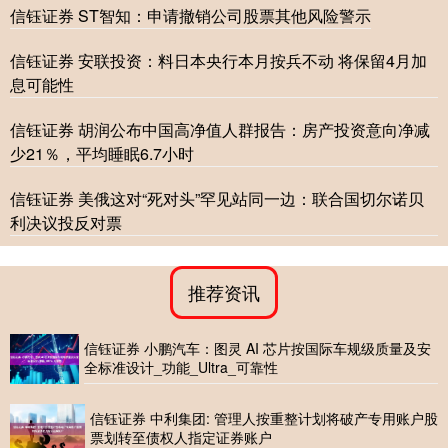
信钰证券 ST智知：申请撤销公司股票其他风险警示
信钰证券 安联投资：料日本央行本月按兵不动 将保留4月加
息可能性
信钰证券 胡润公布中国高净值人群报告：房产投资意向净减
少21％，平均睡眠6.7小时
信钰证券 美俄这对“死对头”罕见站同一边：联合国切尔诺贝
利决议投反对票
推荐资讯
信钰证券 小鹏汽车：图灵 AI 芯片按国际车规级质量及安
全标准设计_功能_Ultra_可靠性
信钰证券 中利集团: 管理人按重整计划将破产专用账户股
票划转至债权人指定证券账户