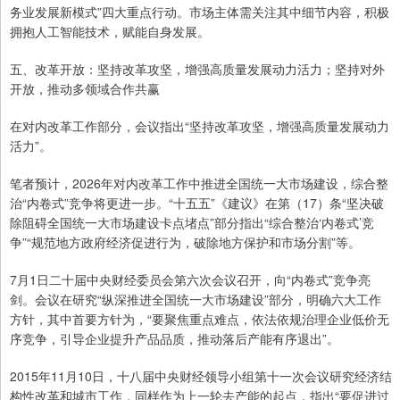
务业发展新模式”四大重点行动。市场主体需关注其中细节内容，积极
拥抱人工智能技术，赋能自身发展。
五、改革开放：坚持改革攻坚，增强高质量发展动力活力；坚持对外
开放，推动多领域合作共赢
在对内改革工作部分，会议指出“坚持改革攻坚，增强高质量发展动力
活力”。
笔者预计，2026年对内改革工作中推进全国统一大市场建设，综合整
治“内卷式”竞争将更进一步。“十五五”《建议》在第（17）条“坚决破
除阻碍全国统一大市场建设卡点堵点”部分指出“综合整治‘内卷式’竞
争”“规范地方政府经济促进行为，破除地方保护和市场分割”等。
7月1日二十届中央财经委员会第六次会议召开，向“内卷式”竞争亮
剑。会议在研究“纵深推进全国统一大市场建设”部分，明确六大工作
方针，其中首要方针为，“要聚焦重点难点，依法依规治理企业低价无
序竞争，引导企业提升产品品质，推动落后产能有序退出”。
2015年11月10日，十八届中央财经领导小组第十一次会议研究经济结
构性改革和城市工作，同样作为上一轮去产能的起点，指出“要促进过