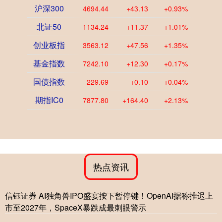
沪深300
4694.44
+43.13
+0.93%
北证50
1134.24
+11.37
+1.01%
创业板指
3563.12
+47.56
+1.35%
基金指数
7242.10
+12.30
+0.17%
国债指数
229.69
+0.10
+0.04%
期指IC0
7877.80
+164.40
+2.13%
热点资讯
信钰证券 AI独角兽IPO盛宴按下暂停键！OpenAI据称推迟上
市至2027年，SpaceX暴跌成最刺眼警示