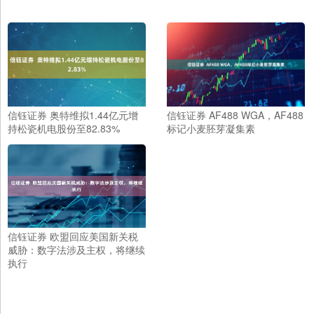
信钰证券 奥特维拟1.44亿元增
信钰证券 AF488 WGA，AF488
持松瓷机电股份至82.83%
标记小麦胚芽凝集素
信钰证券 欧盟回应美国新关税
威胁：数字法涉及主权，将继续
执行