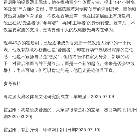
霍启刚的提案远非偶然，他在推动青少年体育立法、提出“144小时免
签政策”等方面的贡献，背后都蕴藏着对制度创新的深刻思考。而他频
繁出席国际体育场合，不仅在香港发声，也在国家层面上有所建树。
他正在从“受益者”到“参与者”，再到“主导者”的身份转变。这背后，不
仅需要家族的支持，更需要他个人的战略眼光与内在修为。
现年46岁的霍启刚，已经逐渐成为香港新一代政治人物中的一个代
表。他没有刻意标榜自己是“爱国者”，却在行动中展现出深厚的责任
感；他也不宣扬自己是“慈父”，但始终陪伴在家人身旁。新职的赋
予，对霍启刚而言并不是终点，而是一个新的起点。未来是否会继续
攀升，尚未可知，但可以肯定的是，他已走得稳健且正直。
参考资料
粤港澳大湾区体育文化研究院成立．羊城派．2025-07-09
霍启刚：我是坚决爱国的，大家都很清楚我的立场．极目新闻 [引用日
期2025-03-20]
霍启刚，有新身份．环球网 [引用日期2025-07-10]