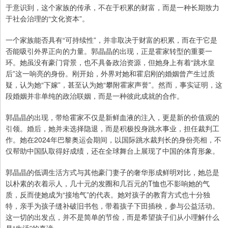
于意识到，这个家族的传承，不在于积累的财富，而是一种长期致力
于社会治理的“文化资本”。
一个家族能否具有“可持续性”，并非取决于财富的积累，而在于它是
否能吸引外界正向的力量。郭晶晶的出现，正是霍家转型的重要一
环。她虽没有豪门背景，也不具备政治资源，但她身上有着“跳水皇
后”这一响亮的身份。刚开始，外界对她和霍启刚的婚姻曾产生过质
疑，认为她“下嫁”，甚至认为她“攀附霍家声誉”。然而，事实证明，这
段婚姻并非单纯的政治联姻，而是一种彼此成就的合作。
郭晶晶的出现，带给霍家不仅是新鲜血液的注入，更是新的价值观的
引领。婚后，她并未选择隐退，而是积极投身跳水事业，担任裁判工
作。她在2024年巴黎奥运会期间，以国际跳水裁判长的身份亮相，不
仅帮助中国队取得好成绩，还在全球舞台上展现了中国的体育形象。
郭晶晶的低调生活方式与其他豪门妻子的奢华形成鲜明对比，她总是
以朴素的衣着示人，几十元的发圈和几百元的T恤也不影响她的气
质，反而使她成为“接地气”的代表。她对孩子的教育方式也十分独
特，亲手为孩子缝补破旧书包，带着孩子下田插秧，参与公益活动。
这一切的出发点，并不是简单的节俭，而是希望孩子们从小理解什么