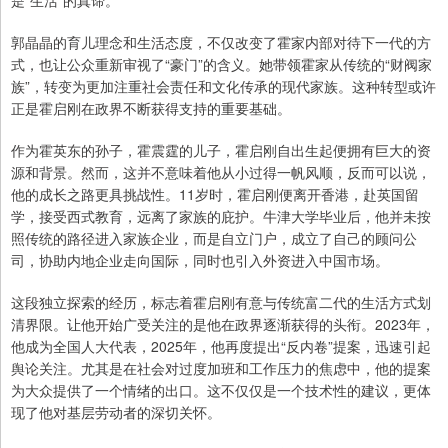
是“生活”的真谛。
郭晶晶的育儿理念和生活态度，不仅改变了霍家内部对待下一代的方
式，也让公众重新审视了“豪门”的含义。她带领霍家从传统的“财阀家
族”，转变为更加注重社会责任和文化传承的现代家族。这种转型或许
正是霍启刚在政界不断获得支持的重要基础。
作为霍英东的孙子，霍震霆的儿子，霍启刚自出生起便拥有巨大的资
源和背景。然而，这并不意味着他从小过得一帆风顺，反而可以说，
他的成长之路更具挑战性。11岁时，霍启刚便离开香港，赴英国留
学，接受西式教育，远离了家族的庇护。牛津大学毕业后，他并未按
照传统的路径进入家族企业，而是自立门户，成立了自己的顾问公
司，协助内地企业走向国际，同时也引入外资进入中国市场。
这段独立探索的经历，标志着霍启刚有意与传统富二代的生活方式划
清界限。让他开始广受关注的是他在政界逐渐获得的头衔。2023年，
他成为全国人大代表，2025年，他再度提出“反内卷”提案，迅速引起
舆论关注。尤其是在社会对过度加班和工作压力的焦虑中，他的提案
为大众提供了一个情绪的出口。这不仅仅是一个技术性的建议，更体
现了他对基层劳动者的深切关怀。