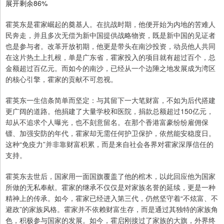
展开剩余86%
霍英东是霍家崛起的奠基人。在抗战时期，他便开始为内地的苦难人
民奔走，并且多次无偿为新中国提供战略物资，既是新中国的见证者
也是参与者。改革开放初期，他更是带头在南沙投资，动员他人共同
在这片热土上扎根，单是广东省，霍家投入的项目就有超过百个，总
金额超过百亿元。而如今的南沙，已经从一个边陲之地发展成为湾区
的核心引擎，霍家的贡献不可忽视。
霍英东一生信条简单而坚定：与其留下一大笔财富，不如为后代搭建
更广阔的道路。他捐建了大量学校和医院，捐款总额超过150亿元，
却从不追求个人曝光，也不刻意留名。在那个香港富豪纷纷雇佣保
镖、加强安防的年代，霍家却无需任何护卫保护，依然能安稳度日。
这种“免疫力”并非靠财富积累，而是来自社会各界对霍家深厚信任的
支持。
霍英东去世后，国家用一面国旗覆盖了他的棺木，以此回应他为国家
所做的无私奉献。霍家的继承不仅仅是对家族名誉的延续，更是一种
精神上的传承。如今，霍家已经进入第三代，仍然坚守着“不炫富、不
避政”的家族风格。霍家并不依赖财富生存，而是通过其独特的家族角
色，积极参与国家的发展。如今，霍启刚接过了家族的大旗，外界终