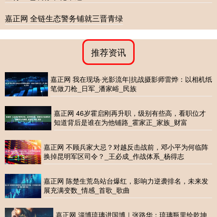
嘉正网 全链生态警务铺就三晋青绿
推荐资讯
嘉正网 我在现场·光影流年|抗战摄影师雷烨：以相机纸
笔做刀枪_日军_潘家峪_民族
嘉正网 46岁霍启刚再升职，级别有些高，看职位才
知道背后是谁在为他铺路_霍家正_家族_财富
嘉正网 不顾兵家大忌？对越反击战前，邓小平为何临阵
换掉昆明军区司令？_王必成_作战体系_杨得志
嘉正网 陈楚生荒岛站台爆红，影响力逆袭排名，未来发
展充满变数_情感_首歌_歌曲
嘉正网 淄博琉璃进国博｜张路华：琉璃瓶里绘乾坤